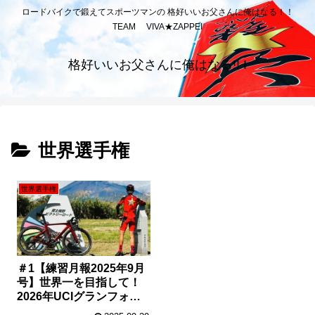
ロードバイクで鍛えてスポーツマンの 格好いいお父さんに俺はなる！！
TEAM VIVA★ZAPPEI
格好いいお父さんに俺はなる!! I
世界選手権
世界選手権
＃1【練習月報2025年9月
号】世界一を目指して！
2026年UCIグランフォン
ド世界選手権（55〜59歳